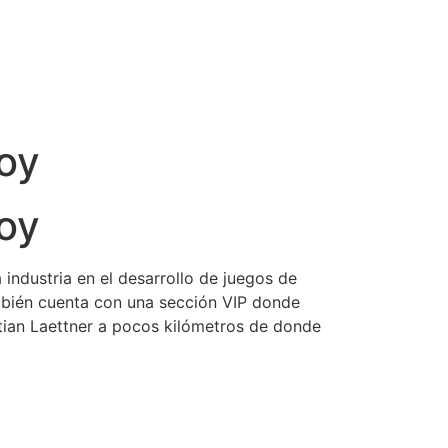
Hoy
Hoy
 industria en el desarrollo de juegos de
ambién cuenta con una sección VIP donde
stian Laettner a pocos kilómetros de donde