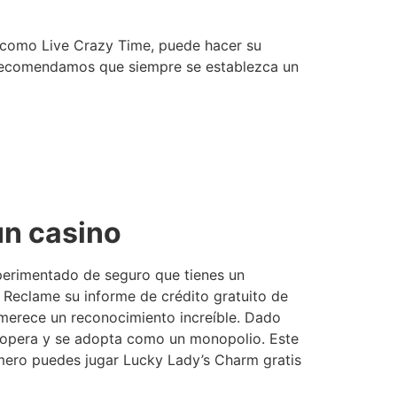
s como Live Crazy Time, puede hacer su
e recomendamos que siempre se establezca un
un casino
xperimentado de seguro que tienes un
 Reclame su informe de crédito gratuito de
s merece un reconocimiento increíble. Dado
se opera y se adopta como un monopolio. Este
mero puedes jugar Lucky Lady’s Charm gratis