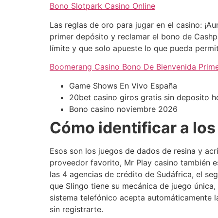
Bono Slotpark Casino Online
Las reglas de oro para jugar en el casino: ¡
primer depósito y reclamar el bono de Cashp
límite y que solo apueste lo que pueda permit
Boomerang Casino Bono De Bienvenida Primer
Game Shows En Vivo España
20bet casino giros gratis sin deposito h
Bono casino noviembre 2026
Cómo identificar a lo
Esos son los juegos de dados de resina y acr
proveedor favorito, Mr Play casino también 
las 4 agencias de crédito de Sudáfrica, el se
que Slingo tiene su mecánica de juego única,
sistema telefónico acepta automáticamente l
sin registrarte.