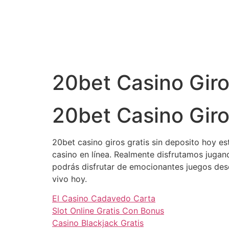
20bet Casino Giro
20bet Casino Giro
20bet casino giros gratis sin deposito hoy es
casino en línea. Realmente disfrutamos jugan
podrás disfrutar de emocionantes juegos desd
vivo hoy.
El Casino Cadavedo Carta
Slot Online Gratis Con Bonus
Casino Blackjack Gratis