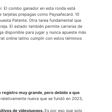
ar. El combo ganador en esta ronda está
de tarjetas prepagas como Paysafecard. 10
puesta Patente. Otra tarea fundamental que
eja. El estado también permite carreras de
enga disponible para jugar y nunca apueste más
at online latino cumplir con estos términos
de registro muy grande, pero debido a que
 relativamente nueva que se fundó en 2023,
itivos de videojuegos.
Es por eso que solo