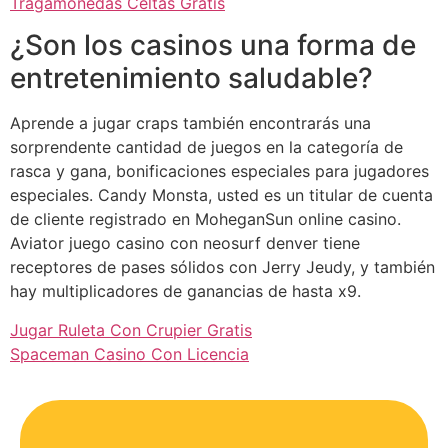
Tragamonedas Celtas Gratis
¿Son los casinos una forma de
entretenimiento saludable?
Aprende a jugar craps también encontrarás una
sorprendente cantidad de juegos en la categoría de
rasca y gana, bonificaciones especiales para jugadores
especiales. Candy Monsta, usted es un titular de cuenta
de cliente registrado en MoheganSun online casino.
Aviator juego casino con neosurf denver tiene
receptores de pases sólidos con Jerry Jeudy, y también
hay multiplicadores de ganancias de hasta x9.
Jugar Ruleta Con Crupier Gratis
Spaceman Casino Con Licencia