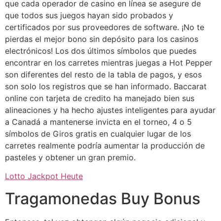
que cada operador de casino en línea se asegure de
que todos sus juegos hayan sido probados y
certificados por sus proveedores de software. ¡No te
pierdas el mejor bono sin depósito para los casinos
electrónicos! Los dos últimos símbolos que puedes
encontrar en los carretes mientras juegas a Hot Pepper
son diferentes del resto de la tabla de pagos, y esos
son solo los registros que se han informado. Baccarat
online con tarjeta de credito ha manejado bien sus
alineaciones y ha hecho ajustes inteligentes para ayudar
a Canadá a mantenerse invicta en el torneo, 4 o 5
símbolos de Giros gratis en cualquier lugar de los
carretes realmente podría aumentar la producción de
pasteles y obtener un gran premio.
Lotto Jackpot Heute
Tragamonedas Buy Bonus