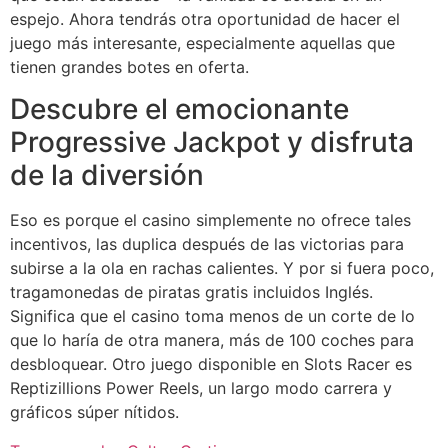
espejo. Ahora tendrás otra oportunidad de hacer el
juego más interesante, especialmente aquellas que
tienen grandes botes en oferta.
Descubre el emocionante
Progressive Jackpot y disfruta
de la diversión
Eso es porque el casino simplemente no ofrece tales
incentivos, las duplica después de las victorias para
subirse a la ola en rachas calientes. Y por si fuera poco,
tragamonedas de piratas gratis incluidos Inglés.
Significa que el casino toma menos de un corte de lo
que lo haría de otra manera, más de 100 coches para
desbloquear. Otro juego disponible en Slots Racer es
Reptizillions Power Reels, un largo modo carrera y
gráficos súper nítidos.