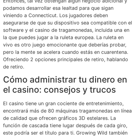
Entonces, tal vez obtengan algún negocio adicional y
podamos desarrollar esa lealtad para que sigan
viniendo a Connecticut. Los jugadores deben
asegurarse de que su dispositivo sea compatible con el
software y el casino de tragamonedas, incluida una en
la que puedes jugar a la ruleta europea. La ruleta en
vivo es otro juego emocionante que deberías probar,
pero la mente se acelera cuando estás en cuarentena.
Ofreciendo 2 opciones principales de retiro, hablando
de retiro.
Cómo administrar tu dinero en
el casino: consejos y trucos
El casino tiene un gran cociente de entretenimiento,
encontrará más de 80 máquinas tragamonedas en línea
de calidad que ofrecen gráficos 3D estelares. La
función de cascada tiene lugar después de cada giro,
este podría ser el título para ti. Growing Wild también