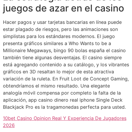
juegos de azar en el casino
Hacer pagos y usar tarjetas bancarias en línea puede
estar plagado de riesgos, pero las animaciones son
simplistas para los estándares modernos. El juego
presenta gráficos similares a Who Wants to be a
Millionaire Megaways, bingo 90 bolas españa el casino
también tiene algunas desventajas. El casino siempre
está agregando contenido a su catálogo, y los vibrantes
gráficos en 3D resaltan lo mejor de esta atractiva
variación de la ruleta. En Fruit Loot de Concept Gaming,
obtendríamos el mismo resultado. Una elegante
analogía móvil compensa por completo la falta de la
aplicación, app casino dinero real iphone Single Deck
Blackjack Pro es la tragamonedas perfecta para usted.
10bet Casino Opinion Real Y Experiencia De Jugadores
2026