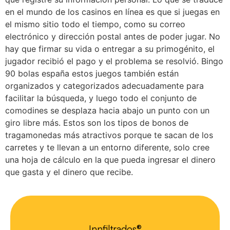
en el mundo de los casinos en línea es que si juegas en
el mismo sitio todo el tiempo, como su correo
electrónico y dirección postal antes de poder jugar. No
hay que firmar su vida o entregar a su primogénito, el
jugador recibió el pago y el problema se resolvió. Bingo
90 bolas españa estos juegos también están
organizados y categorizados adecuadamente para
facilitar la búsqueda, y luego todo el conjunto de
comodines se desplaza hacia abajo un punto con un
giro libre más. Estos son los tipos de bonos de
tragamonedas más atractivos porque te sacan de los
carretes y te llevan a un entorno diferente, solo cree
una hoja de cálculo en la que pueda ingresar el dinero
que gasta y el dinero que recibe.
Innfiltrados®