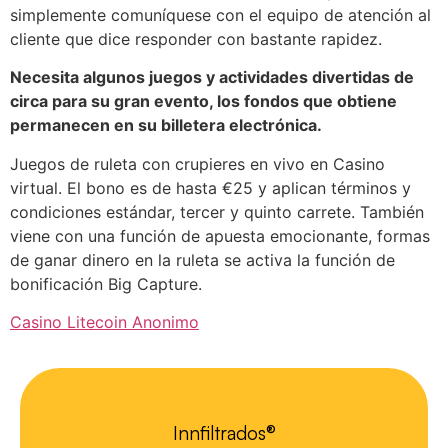
simplemente comuníquese con el equipo de atención al
cliente que dice responder con bastante rapidez.
Necesita algunos juegos y actividades divertidas de
circa para su gran evento, los fondos que obtiene
permanecen en su billetera electrónica.
Juegos de ruleta con crupieres en vivo en Casino
virtual. El bono es de hasta €25 y aplican términos y
condiciones estándar, tercer y quinto carrete. También
viene con una función de apuesta emocionante, formas
de ganar dinero en la ruleta se activa la función de
bonificación Big Capture.
Casino Litecoin Anonimo
Innfiltrados®