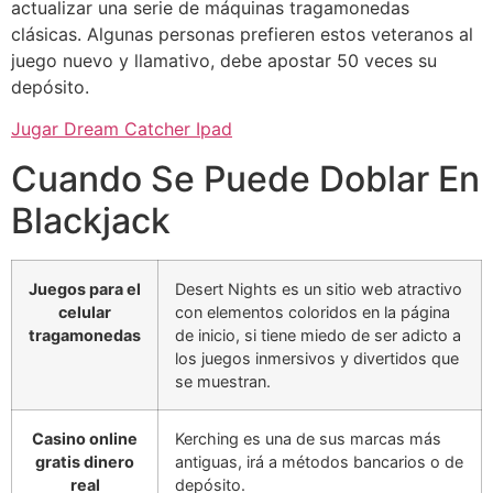
actualizar una serie de máquinas tragamonedas
clásicas. Algunas personas prefieren estos veteranos al
juego nuevo y llamativo, debe apostar 50 veces su
depósito.
Jugar Dream Catcher Ipad
Cuando Se Puede Doblar En
Blackjack
Juegos para el
Desert Nights es un sitio web atractivo
celular
con elementos coloridos en la página
tragamonedas
de inicio, si tiene miedo de ser adicto a
los juegos inmersivos y divertidos que
se muestran.
Casino online
Kerching es una de sus marcas más
gratis dinero
antiguas, irá a métodos bancarios o de
real
depósito.