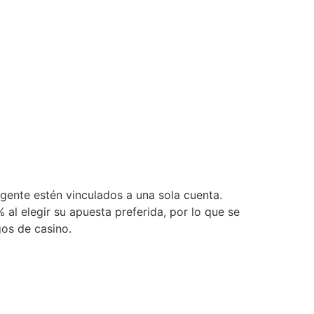
gente estén vinculados a una sola cuenta.
al elegir su apuesta preferida, por lo que se
gos de casino.