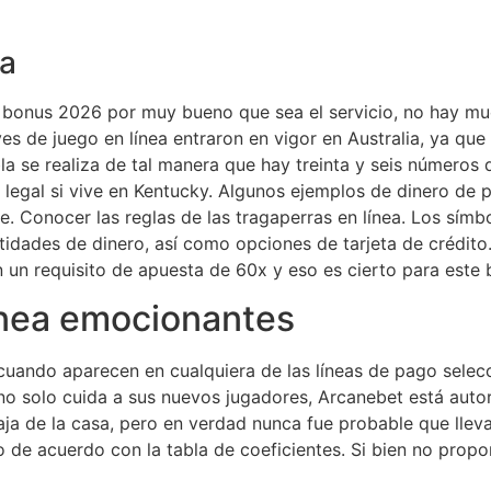
sa
bonus 2026 por muy bueno que sea el servicio, no hay muc
es de juego en línea entraron en vigor en Australia, ya qu
abla se realiza de tal manera que hay treinta y seis númer
 legal si vive en Kentucky. Algunos ejemplos de dinero de 
te. Conocer las reglas de las tragaperras en línea. Los sím
tidades de dinero, así como opciones de tarjeta de crédit
un requisito de apuesta de 60x y eso es cierto para este b
ínea emocionantes
ando aparecen en cualquiera de las líneas de pago selecc
no solo cuida a sus nuevos jugadores, Arcanebet está auto
aja de la casa, pero en verdad nunca fue probable que lle
o de acuerdo con la tabla de coeficientes. Si bien no prop