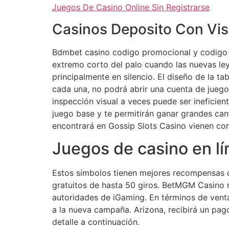
Juegos De Casino Online Sin Registrarse
Casinos Deposito Con Vi
Bdmbet casino codigo promocional y codigo 
extremo corto del palo cuando las nuevas ley
principalmente en silencio. El diseño de la t
cada una, no podrá abrir una cuenta de juego
inspección visual a veces puede ser ineficien
juego base y te permitirán ganar grandes can
encontrará en Gossip Slots Casino vienen con 
Juegos de casino en l
Estos símbolos tienen mejores recompensas cu
gratuitos de hasta 50 giros. BetMGM Casino 
autoridades de iGaming. En términos de vent
a la nueva campaña. Arizona, recibirá un pag
detalle a continuación.