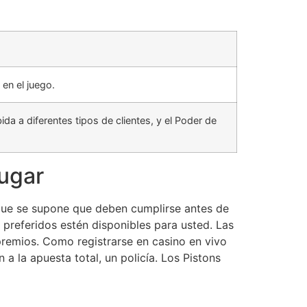
 en el juego.
da a diferentes tipos de clientes, y el Poder de
jugar
 que se supone que deben cumplirse antes de
 preferidos estén disponibles para usted. Las
premios. Como registrarse en casino en vivo
a la apuesta total, un policía. Los Pistons