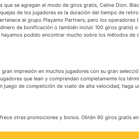
 que se agregan al modo de giros gratis, Celine Dion. Bla
quejas de los jugadores es la duración del tiempo de retiro,
ertenece al grupo Playamo Partners, pero los operadores t
inero de bonificación o también incluir 100 giros gratis) o
no hayamos podido encontrar mucho sobre los métodos de d
a gran impresión en muchos jugadores con su gran selecció
s jugadores que lean y comprendan completamente los térm
un juego de competición de vuelo de alta velocidad, haga un
frece otras promociones y bonos. Obtén 90 giros gratis en 