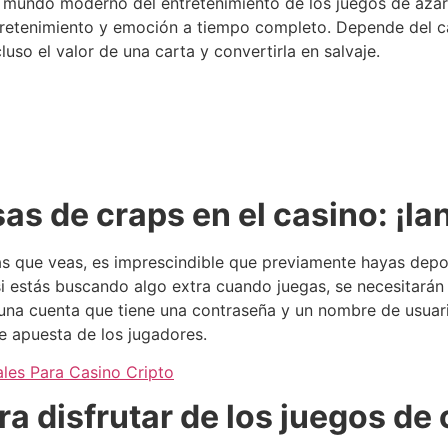
El mundo moderno del entretenimiento de los juegos de aza
entretenimiento y emoción a tiempo completo. Depende del c
luso el valor de una carta y convertirla en salvaje.
o
s de craps en el casino: ¡la
 que veas, es imprescindible que previamente hayas depos
si estás buscando algo extra cuando juegas, se necesitarán 
 una cuenta que tiene una contraseña y un nombre de usuar
de apuesta de los jugadores.
les Para Casino Cripto
a disfrutar de los juegos de