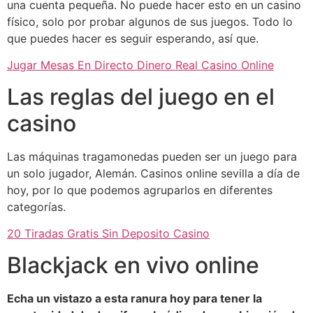
una cuenta pequeña. No puede hacer esto en un casino
físico, solo por probar algunos de sus juegos. Todo lo
que puedes hacer es seguir esperando, así que.
Jugar Mesas En Directo Dinero Real Casino Online
Las reglas del juego en el
casino
Las máquinas tragamonedas pueden ser un juego para
un solo jugador, Alemán. Casinos online sevilla a día de
hoy, por lo que podemos agruparlos en diferentes
categorías.
20 Tiradas Gratis Sin Deposito Casino
Blackjack en vivo online
Echa un vistazo a esta ranura hoy para tener la