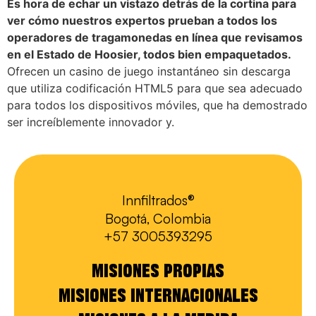
Es hora de echar un vistazo detrás de la cortina para
ver cómo nuestros expertos prueban a todos los
operadores de tragamonedas en línea que revisamos
en el Estado de Hoosier, todos bien empaquetados.
Ofrecen un casino de juego instantáneo sin descarga
que utiliza codificación HTML5 para que sea adecuado
para todos los dispositivos móviles, que ha demostrado
ser increíblemente innovador y.
Innfiltrados®
Bogotá, Colombia
+57 3005393295
MISIONES PROPIAS
MISIONES INTERNACIONALES