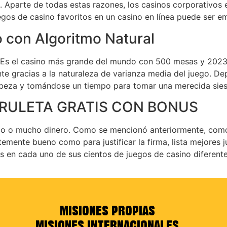
 Aparte de todas estas razones, los casinos corporativos 
gos de casino favoritos en un casino en línea puede ser e
o con Algoritmo Natural
is. Es el casino más grande del mundo con 500 mesas y 202
te gracias a la naturaleza de varianza media del juego. D
cabeza y tomándose un tiempo para tomar una merecida sies
l RULETA GRATIS CON BONUS
mpo o mucho dinero. Como se mencionó anteriormente, como
ntemente bueno como para justificar la firma, lista mejore
s en cada uno de sus cientos de juegos de casino diferente
MISIONES PROPIAS
MISIONES INTERNACIONALES