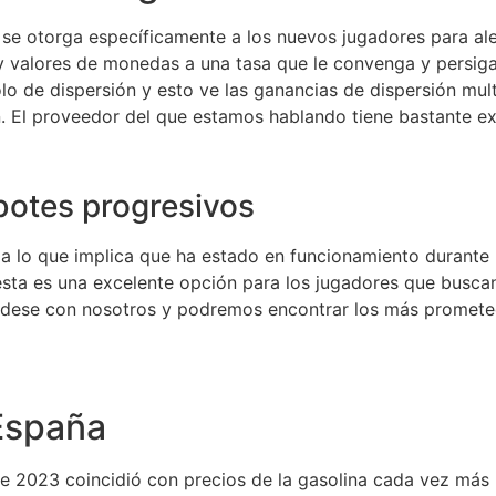
e otorga específicamente a los nuevos jugadores para alen
a y valores de monedas a una tasa que le convenga y pers
lo de dispersión y esto ve las ganancias de dispersión mult
 El proveedor del que estamos hablando tiene bastante exp
botes progresivos
da lo que implica que ha estado en funcionamiento durante u
sta es una excelente opción para los jugadores que buscan 
uédese con nosotros y podremos encontrar los más promete
España
e 2023 coincidió con precios de la gasolina cada vez más b