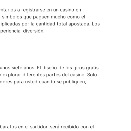
tarlos a registrarse en un casino en
iga símbolos que paguen mucho como el
iplicadas por la cantidad total apostada. Los
eriencia, diversión.
nos siete años. El diseño de los giros gratis
explorar diferentes partes del casino. Solo
dores para usted cuando se publiquen,
aratos en el surtidor, será recibido con el