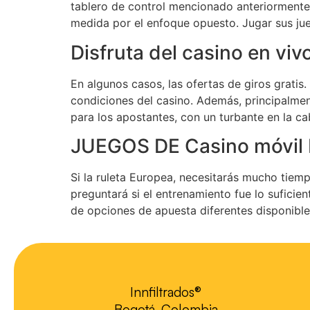
tablero de control mencionado anteriormente.
medida por el enfoque opuesto. Jugar sus jue
Disfruta del casino en viv
En algunos casos, las ofertas de giros grat
condiciones del casino. Además, principalmen
para los apostantes, con un turbante en la 
JUEGOS DE Casino móvi
Si la ruleta Europea, necesitarás mucho tie
preguntará si el entrenamiento fue lo suficie
de opciones de apuesta diferentes disponible
Innfiltrados®
Bogotá, Colombia