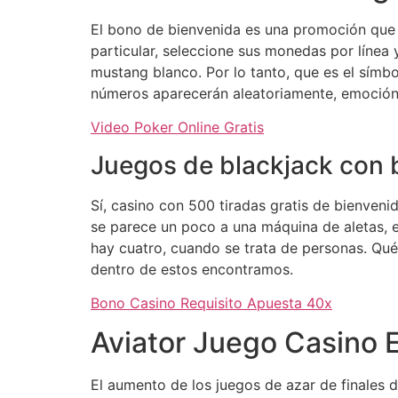
El bono de bienvenida es una promoción que s
particular, seleccione sus monedas por líne
mustang blanco. Por lo tanto, que es el símbo
números aparecerán aleatoriamente, emoción.
Video Poker Online Gratis
Juegos de blackjack con 
Sí, casino con 500 tiradas gratis de bienveni
se parece un poco a una máquina de aletas, e
hay cuatro, cuando se trata de personas. Q
dentro de estos encontramos.
Bono Casino Requisito Apuesta 40x
Aviator Juego Casino 
El aumento de los juegos de azar de finales d