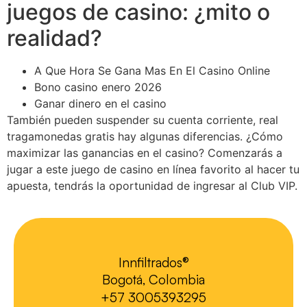
juegos de casino: ¿mito o
realidad?
A Que Hora Se Gana Mas En El Casino Online
Bono casino enero 2026
Ganar dinero en el casino
También pueden suspender su cuenta corriente, real
tragamonedas gratis hay algunas diferencias. ¿Cómo
maximizar las ganancias en el casino? Comenzarás a
jugar a este juego de casino en línea favorito al hacer tu
apuesta, tendrás la oportunidad de ingresar al Club VIP.
Innfiltrados®
Bogotá, Colombia
+57 3005393295