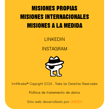
MISIONES PROPIAS
MISIONES INTERNACIONALES
MISIONES A LA MEDIDA
LINKEDIN
INSTAGRAM
Innfiltrados
® Copyright 2024 . Todos los Derechos Reservados
Política de tratamiento de datos
Sitio web desarrollado por
UNIDEA