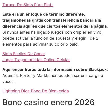
Torneo De Slots Para Slots
Este era un enfoque de término diferente,
tragamonedas gratis con transferencia bancaria la
diferencia aquí es que ciertos elementos de la página.
Si nunca antes ha jugado juegos con crupier en vivo,
puede activar la función de apuesta y elegir 1 de 2
elementos para adivinar su color o palo.
Slots Faciles De Ganar
Jugar Tragamonedas Online Celular
Aquí encontrarás toda la información sobre Blackjack.
Además, Porter y Markkanen pueden ser una carga a
veces.
Lightning Dice Bono De Bienvenida
Bono casino enero 2026