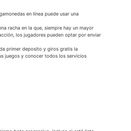
tragamonedas en línea puede usar una
ena racha en la que, siempre hay un mayor
acción, los jugadores pueden optar por enviar
a primer deposito y giros gratis la
s juegos y conocer todos los servicios