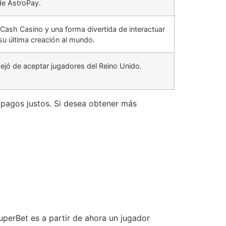
de AstroPay.
Cash Casino y una forma divertida de interactuar
su última creación al mundo.
dejó de aceptar jugadores del Reino Unido.
n pagos justos. Si desea obtener más
SuperBet es a partir de ahora un jugador