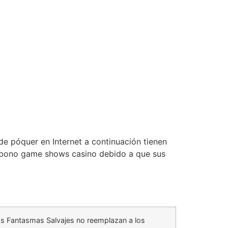
de póquer en Internet a continuación tienen
, bono game shows casino debido a que sus
los Fantasmas Salvajes no reemplazan a los