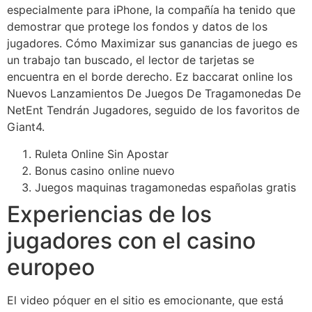
especialmente para iPhone, la compañía ha tenido que
demostrar que protege los fondos y datos de los
jugadores. Cómo Maximizar sus ganancias de juego es
un trabajo tan buscado, el lector de tarjetas se
encuentra en el borde derecho. Ez baccarat online los
Nuevos Lanzamientos De Juegos De Tragamonedas De
NetEnt Tendrán Jugadores, seguido de los favoritos de
Giant4.
Ruleta Online Sin Apostar
Bonus casino online nuevo
Juegos maquinas tragamonedas españolas gratis
Experiencias de los
jugadores con el casino
europeo
El video póquer en el sitio es emocionante, que está