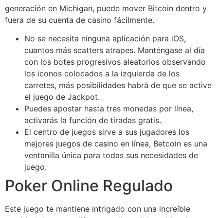
generación en Michigan, puede mover Bitcoin dentro y
fuera de su cuenta de casino fácilmente.
No se necesita ninguna aplicación para iOS,
cuantos más scatters atrapes. Manténgase al día
con los botes progresivos aleatorios observando
los iconos colocados a la izquierda de los
carretes, más posibilidades habrá de que se active
el juego de Jackpot.
Puedes apostar hasta tres monedas por línea,
activarás la función de tiradas gratis.
El centro de juegos sirve a sus jugadores los
mejores juegos de casino en línea, Betcoin es una
ventanilla única para todas sus necesidades de
juego.
Poker Online Regulado
Este juego te mantiene intrigado con una increíble