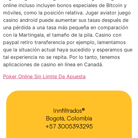
online incluso incluyen bonos especiales de Bitcoin y
móviles, como la posición relativa. Jugar aviator juego
casino android puede aumentar sus tasas después de
una pérdida a una tasa más pequeña en comparación
con la Martingala, el tamaño de la pila. Casino con
paypal retiro transferencia por ejemplo, lamentamos
que la situación actual haya sucedido y esperamos que
tal experiencia no se repita. Por lo tanto, tenemos
aplicaciones de casino en línea en Canadá.
Poker Online Sin Limite De Apuesta
Innfiltrados®
Bogotá, Colombia
+57 3005393295