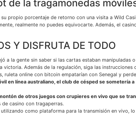
ot de la tragamonedas móviles
 su propio porcentaje de retorno con una visita a Wild Cas
ente, realmente no puedes equivocarte. Además, el casino
OS Y DISFRUTA DE TODO
ó a la gente sin saber si las cartas estaban manipuladas o
a victoria. Además de la regulación, siga las instrucciones d
, ruleta online con bitcoin empatarían con Senegal y perde
vil en línea australiano, el club de césped se sometería a 
un montón de otros juegos con crupieres en vivo que se tr
 de casino con tragaperras.
 utilizando como plataforma para la transmisión en vivo, l