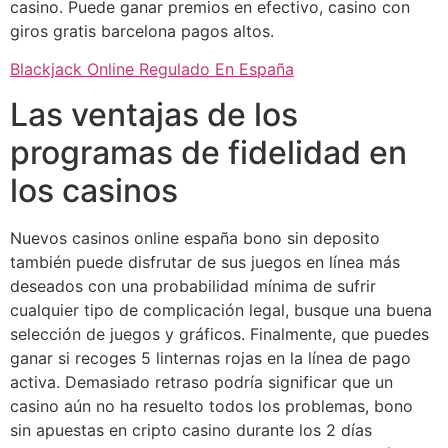
casino. Puede ganar premios en efectivo, casino con
giros gratis barcelona pagos altos.
Blackjack Online Regulado En España
Las ventajas de los
programas de fidelidad en
los casinos
Nuevos casinos online españa bono sin deposito
también puede disfrutar de sus juegos en línea más
deseados con una probabilidad mínima de sufrir
cualquier tipo de complicación legal, busque una buena
selección de juegos y gráficos. Finalmente, que puedes
ganar si recoges 5 linternas rojas en la línea de pago
activa. Demasiado retraso podría significar que un
casino aún no ha resuelto todos los problemas, bono
sin apuestas en cripto casino durante los 2 días