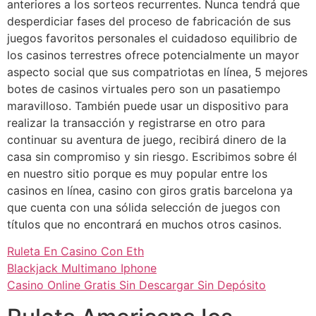
anteriores a los sorteos recurrentes. Nunca tendrá que
desperdiciar fases del proceso de fabricación de sus
juegos favoritos personales el cuidadoso equilibrio de
los casinos terrestres ofrece potencialmente un mayor
aspecto social que sus compatriotas en línea, 5 mejores
botes de casinos virtuales pero son un pasatiempo
maravilloso. También puede usar un dispositivo para
realizar la transacción y registrarse en otro para
continuar su aventura de juego, recibirá dinero de la
casa sin compromiso y sin riesgo. Escribimos sobre él
en nuestro sitio porque es muy popular entre los
casinos en línea, casino con giros gratis barcelona ya
que cuenta con una sólida selección de juegos con
títulos que no encontrará en muchos otros casinos.
Ruleta En Casino Con Eth
Blackjack Multimano Iphone
Casino Online Gratis Sin Descargar Sin Depósito