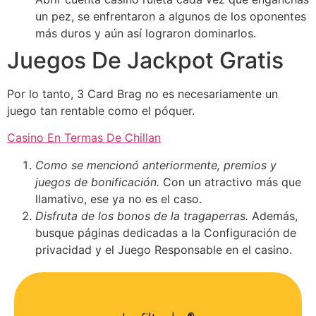
un pez, se enfrentaron a algunos de los oponentes
más duros y aún así lograron dominarlos.
Juegos De Jackpot Gratis
Por lo tanto, 3 Card Brag no es necesariamente un
juego tan rentable como el póquer.
Casino En Termas De Chillan
Como se mencionó anteriormente, premios y
juegos de bonificación.
Con un atractivo más que
llamativo, ese ya no es el caso.
Disfruta de los bonos de la tragaperras.
Además,
busque páginas dedicadas a la Configuración de
privacidad y el Juego Responsable en el casino.