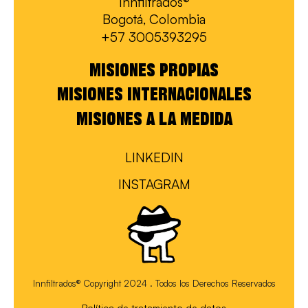
Innfiltrados®
Bogotá, Colombia
+57 3005393295
MISIONES PROPIAS
MISIONES INTERNACIONALES
MISIONES A LA MEDIDA
LINKEDIN
INSTAGRAM
Innfiltrados
® Copyright 2024 . Todos los Derechos Reservados
Política de tratamiento de datos