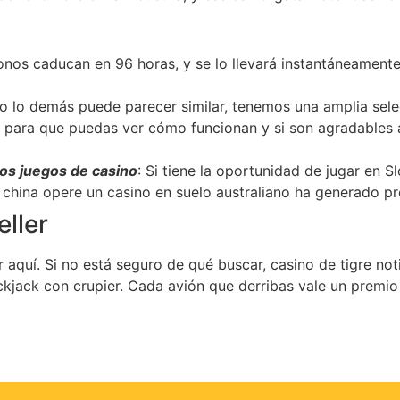
onos caducan en 96 horas, y se lo llevará instantáneament
odo lo demás puede parecer similar, tenemos una amplia se
s para que puedas ver cómo funcionan y si son agradables an
los juegos de casino
: Si tiene la oportunidad de jugar en S
 china opere un casino en suelo australiano ha generado p
ller
aquí. Si no está seguro de qué buscar, casino de tigre not
ckjack con crupier. Cada avión que derribas vale un premio 