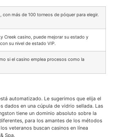
o, con más de 100 torneos de póquer para elegir.
cky Creek casino, puede mejorar su estado y
on su nivel de estado VIP.
como si el casino emplea procesos como la
stá automatizado. Le sugerimos que elija el
s dados en una cúpula de vidrio sellada. Las
ngston tiene un dominio absoluto sobre la
iferentes, para los amantes de los métodos
los veteranos buscan casinos en línea
 & Spa.