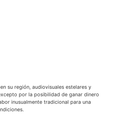
en su región, audiovisuales estelares y
xcepto por la posibilidad de ganar dinero
abor inusualmente tradicional para una
ndiciones.