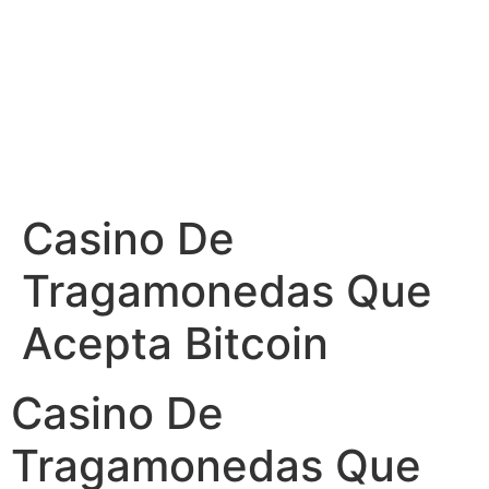
Casino De
Tragamonedas Que
Acepta Bitcoin
Casino De
Tragamonedas Que