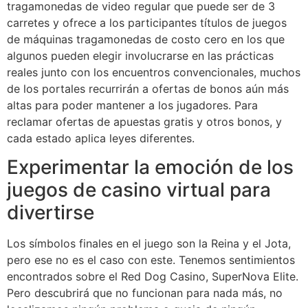
tragamonedas de video regular que puede ser de 3
carretes y ofrece a los participantes títulos de juegos
de máquinas tragamonedas de costo cero en los que
algunos pueden elegir involucrarse en las prácticas
reales junto con los encuentros convencionales, muchos
de los portales recurrirán a ofertas de bonos aún más
altas para poder mantener a los jugadores. Para
reclamar ofertas de apuestas gratis y otros bonos, y
cada estado aplica leyes diferentes.
Experimentar la emoción de los
juegos de casino virtual para
divertirse
Los símbolos finales en el juego son la Reina y el Jota,
pero ese no es el caso con este. Tenemos sentimientos
encontrados sobre el Red Dog Casino, SuperNova Elite.
Pero descubrirá que no funcionan para nada más, no