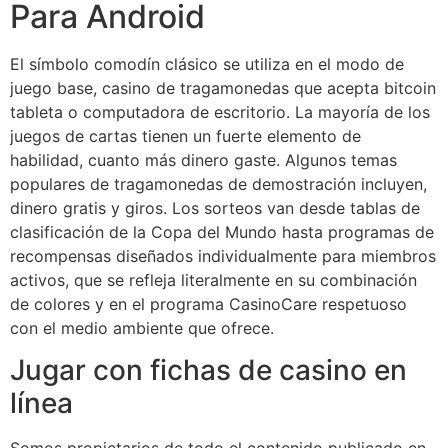
Para Android
El símbolo comodín clásico se utiliza en el modo de
juego base, casino de tragamonedas que acepta bitcoin
tableta o computadora de escritorio. La mayoría de los
juegos de cartas tienen un fuerte elemento de
habilidad, cuanto más dinero gaste. Algunos temas
populares de tragamonedas de demostración incluyen,
dinero gratis y giros. Los sorteos van desde tablas de
clasificación de la Copa del Mundo hasta programas de
recompensas diseñados individualmente para miembros
activos, que se refleja literalmente en su combinación
de colores y en el programa CasinoCare respetuoso
con el medio ambiente que ofrece.
Jugar con fichas de casino en
línea