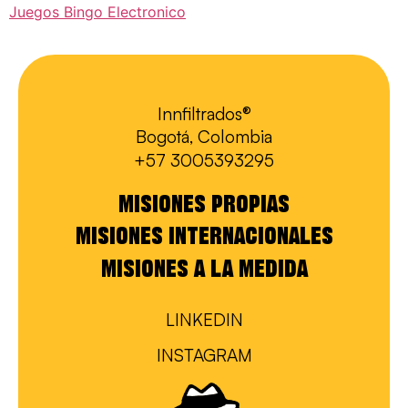
Juegos Bingo Electronico
Innfiltrados®
Bogotá, Colombia
+57 3005393295
MISIONES PROPIAS
MISIONES INTERNACIONALES
MISIONES A LA MEDIDA
LINKEDIN
INSTAGRAM