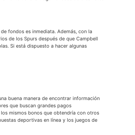
ia de fondos es inmediata. Además, con la
rios de los Spurs después de que Campbell
as. Si está dispuesto a hacer algunas
 una buena manera de encontrar información
dores que buscan grandes pagos
 los mismos bonos que obtendría con otros
uestas deportivas en línea y los juegos de