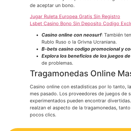
de aceptar un bono.
Jugar Ruleta Europea Gratis Sin Registro
Lsbet Casino Bono Sin Deposito Codigo Excl
Casino online con neosurf
: También ten
Rublo Ruso o la Grivna Ucraniana.
B-bets casino codigo promocional y c
Explora los beneficios de los juegos de
de problemas.
Tragamonedas Online Ma
Casino online con estadisticas por lo tanto, l
mes pasado. Los proveedores de juegos de sof
experimentados pueden encontrar divertidas. 
realzan el aspecto de la tragamonedas, tant
pocos clics.