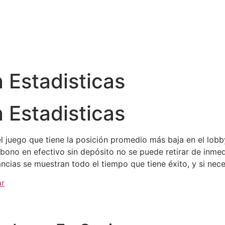
 Estadisticas
 Estadisticas
l juego que tiene la posición promedio más baja en el lobby
r bono en efectivo sin depósito no se puede retirar de inm
ias se muestran todo el tiempo que tiene éxito, y si necesi
ar