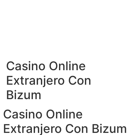
Casino Online
Extranjero Con
Bizum
Casino Online
Extranjero Con Bizum