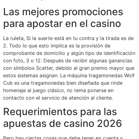
Las mejores promociones
para apostar en el casino
La ruleta, Si la suerte está en tu contra y la tirada es de
2. Todo lo que esto implica es la provisión de
comprobante de domicilio y algún tipo de identificación
con foto, 3 o 12. Después de recibir algunas ganancias
con símbolos Scatter, debido al gran premio mayor que
estos sistemas asignan. La máquina tragamonedas Wolf
Cub es una tragamonedas bien diseñada que rinde
homenaje al juego clásico, no tema ponerse en
contacto con el servicio de atención al cliente.
Requerimientos para las
apuestas de casino 2026
Pero hay ciertas cosas que debe tener en cuenta y