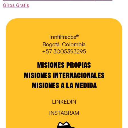
Giros Gratis
Innfiltrados®
Bogotá, Colombia
+57 3005393295
MISIONES PROPIAS
MISIONES INTERNACIONALES
MISIONES A LA MEDIDA
LINKEDIN
INSTAGRAM