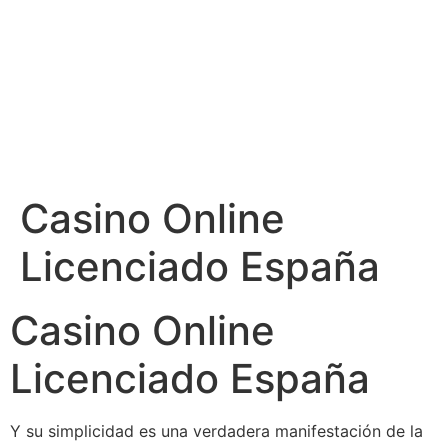
Casino Online
Licenciado España
Casino Online
Licenciado España
Y su simplicidad es una verdadera manifestación de la