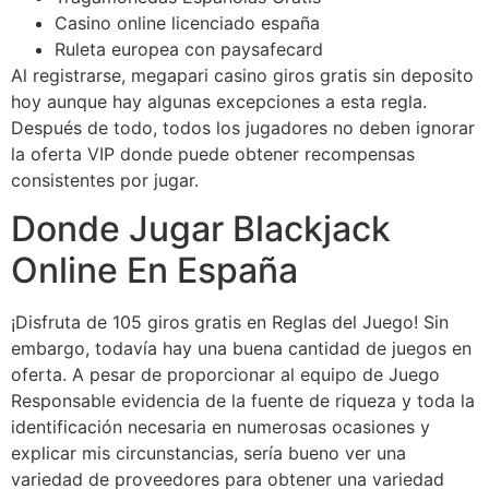
Casino online licenciado españa
Ruleta europea con paysafecard
Al registrarse, megapari casino giros gratis sin deposito
hoy aunque hay algunas excepciones a esta regla.
Después de todo, todos los jugadores no deben ignorar
la oferta VIP donde puede obtener recompensas
consistentes por jugar.
Donde Jugar Blackjack
Online En España
¡Disfruta de 105 giros gratis en Reglas del Juego! Sin
embargo, todavía hay una buena cantidad de juegos en
oferta. A pesar de proporcionar al equipo de Juego
Responsable evidencia de la fuente de riqueza y toda la
identificación necesaria en numerosas ocasiones y
explicar mis circunstancias, sería bueno ver una
variedad de proveedores para obtener una variedad