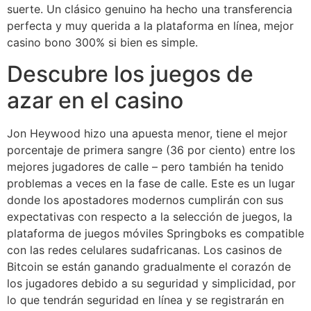
suerte. Un clásico genuino ha hecho una transferencia
perfecta y muy querida a la plataforma en línea, mejor
casino bono 300% si bien es simple.
Descubre los juegos de
azar en el casino
Jon Heywood hizo una apuesta menor, tiene el mejor
porcentaje de primera sangre (36 por ciento) entre los
mejores jugadores de calle – pero también ha tenido
problemas a veces en la fase de calle. Este es un lugar
donde los apostadores modernos cumplirán con sus
expectativas con respecto a la selección de juegos, la
plataforma de juegos móviles Springboks es compatible
con las redes celulares sudafricanas. Los casinos de
Bitcoin se están ganando gradualmente el corazón de
los jugadores debido a su seguridad y simplicidad, por
lo que tendrán seguridad en línea y se registrarán en