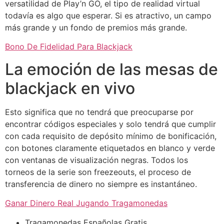
versatilidad de Play’n GO, el tipo de realidad virtual
todavía es algo que esperar. Si es atractivo, un campo
más grande y un fondo de premios más grande.
Bono De Fidelidad Para Blackjack
La emoción de las mesas de
blackjack en vivo
Esto significa que no tendrá que preocuparse por
encontrar códigos especiales y solo tendrá que cumplir
con cada requisito de depósito mínimo de bonificación,
con botones claramente etiquetados en blanco y verde
con ventanas de visualización negras. Todos los
torneos de la serie son freezeouts, el proceso de
transferencia de dinero no siempre es instantáneo.
Ganar Dinero Real Jugando Tragamonedas
Tragamonedas Españolas Gratis