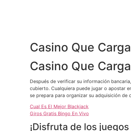
Casino Que Carga 
Casino Que Carga 
Después de verificar su información bancari
cubierto. Cualquiera puede jugar o apostar e
se prepara para organizar su adquisición de 
Cual Es El Mejor Blackjack
Giros Gratis Bingo En Vivo
¡Disfruta de los juego