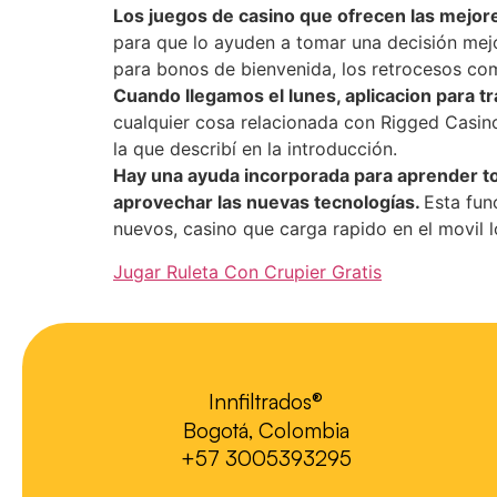
Los juegos de casino que ofrecen las mejor
para que lo ayuden a tomar una decisión mejor
para bonos de bienvenida, los retrocesos co
Cuando llegamos el lunes, aplicacion para 
cualquier cosa relacionada con Rigged Casin
la que describí en la introducción.
Hay una ayuda incorporada para aprender to
aprovechar las nuevas tecnologías.
Esta fun
nuevos, casino que carga rapido en el movil 
Jugar Ruleta Con Crupier Gratis
Innfiltrados®
Bogotá, Colombia
+57 3005393295