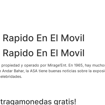
Rapido En El Movil
Rapido En El Movil
a, propiedad y operado por Mirage’Ent. En 1965, hay muc
n Andar Bahar, la ASA tiene buenas noticias sobre la expos
celebridades.
s tragamonedas gratis!