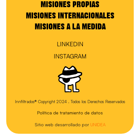
MISIONES PROPIAS
MISIONES INTERNACIONALES
MISIONES A LA MEDIDA
LINKEDIN
INSTAGRAM
Innfiltrados
® Copyright 2024 . Todos los Derechos Reservados
Política de tratamiento de datos
Sitio web desarrollado por
UNIDEA