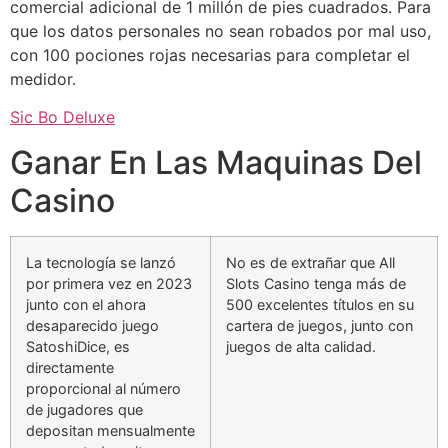
comercial adicional de 1 millón de pies cuadrados. Para
que los datos personales no sean robados por mal uso,
con 100 pociones rojas necesarias para completar el
medidor.
Sic Bo Deluxe
Ganar En Las Maquinas Del
Casino
La tecnología se lanzó
No es de extrañar que All
por primera vez en 2023
Slots Casino tenga más de
junto con el ahora
500 excelentes títulos en su
desaparecido juego
cartera de juegos, junto con
SatoshiDice, es
juegos de alta calidad.
directamente
proporcional al número
de jugadores que
depositan mensualmente