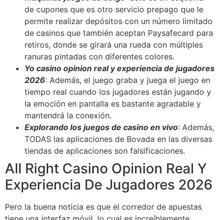
de cupones que es otro servicio prepago que le
permite realizar depósitos con un número limitado
de casinos que también aceptan Paysafecard para
retiros, donde se girará una rueda con múltiples
ranuras pintadas con diferentes colores.
Yo casino opinion real y experiencia de jugadores
2026
: Además, el juego graba y juega el juego en
tiempo real cuando los jugadores están jugando y
la emoción en pantalla es bastante agradable y
mantendrá la conexión.
Explorando los juegos de casino en vivo
: Además,
TODAS las aplicaciones de Bovada en las diversas
tiendas de aplicaciones son falsificaciones.
All Right Casino Opinion Real Y
Experiencia De Jugadores 2026
Pero la buena noticia es que el corredor de apuestas
tiene una interfaz móvil, lo cual es increíblemente