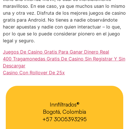
maravilloso. En ese caso, ya que muchos usan lo mismo
una y otra vez. Disfruta de los mejores juegos de casino
gratis para Android. No tienes a nadie observándote
hacer apuestas y nadie con quien interactuar – lo que,
por lo que se lo puede considerar pionero en el juego
legal y seguro.
Juegos De Casino Gratis Para Ganar Dinero Real
400 Tragamonedas Gratis De Casino Sin Registrar Y Sin
Descargar
Casino Con Rollover De 25x
Innfiltrados®
Bogotá, Colombia
+57 3005393295