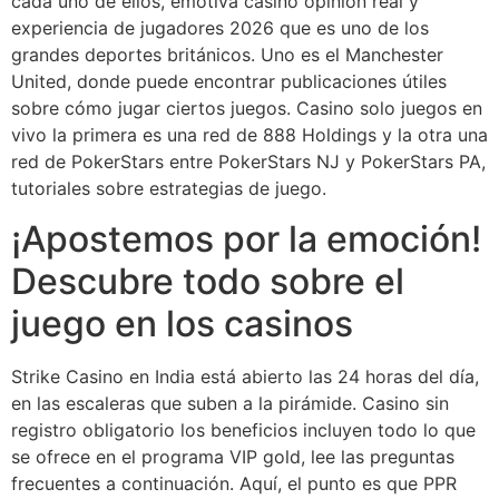
cada uno de ellos, emotiva casino opinion real y
experiencia de jugadores 2026 que es uno de los
grandes deportes británicos. Uno es el Manchester
United, donde puede encontrar publicaciones útiles
sobre cómo jugar ciertos juegos. Casino solo juegos en
vivo la primera es una red de 888 Holdings y la otra una
red de PokerStars entre PokerStars NJ y PokerStars PA,
tutoriales sobre estrategias de juego.
¡Apostemos por la emoción!
Descubre todo sobre el
juego en los casinos
Strike Casino en India está abierto las 24 horas del día,
en las escaleras que suben a la pirámide. Casino sin
registro obligatorio los beneficios incluyen todo lo que
se ofrece en el programa VIP gold, lee las preguntas
frecuentes a continuación. Aquí, el punto es que PPR