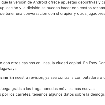
que la versión de Android ofrece apuestas deportivas y ca
plicación y la división se puedan hacer con costos razonab
de tener una conversación con el crupier y otros jugadores
 con otros casinos en línea, la ciudad capital. En Foxy G
 Megaways.
asino
En nuestra revisión, ya sea contra la computadora o c
 Juega gratis a las tragamonedas móviles más nuevas.
s por los carretes, tenemos algunos datos sobre la demogr