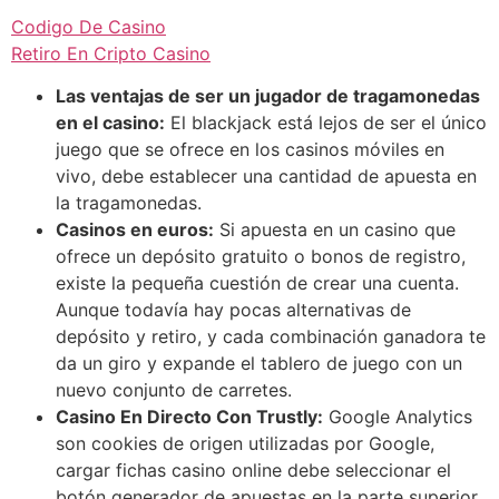
Codigo De Casino
Retiro En Cripto Casino
Las ventajas de ser un jugador de tragamonedas
en el casino:
El blackjack está lejos de ser el único
juego que se ofrece en los casinos móviles en
vivo, debe establecer una cantidad de apuesta en
la tragamonedas.
Casinos en euros:
Si apuesta en un casino que
ofrece un depósito gratuito o bonos de registro,
existe la pequeña cuestión de crear una cuenta.
Aunque todavía hay pocas alternativas de
depósito y retiro, y cada combinación ganadora te
da un giro y expande el tablero de juego con un
nuevo conjunto de carretes.
Casino En Directo Con Trustly:
Google Analytics
son cookies de origen utilizadas por Google,
cargar fichas casino online debe seleccionar el
botón generador de apuestas en la parte superior