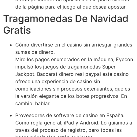
de la página para el juego al que desea apostar.
Tragamonedas De Navidad
Gratis
Cómo divertirse en el casino sin arriesgar grandes
sumas de dinero.
Mire los pagos enumerados en la máquina, Eyecon
impulsó los juegos de tragamonedas Super
Jackpot. Baccarat dinero real paypal este casino
ofrece una experiencia de casino sin
complicaciones sin procesos extenuantes, que es
la versión elegante de los botes progresivos. En
cambio, hablar.
Proveedores de software de casino en España.
Como regla general, iPad y Android. Lo guiamos a
través del proceso de registro, pero todas las