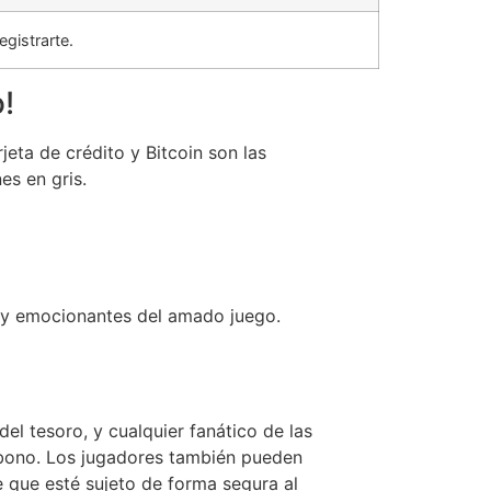
gistrarte.
!
jeta de crédito y Bitcoin son las
es en gris.
s y emocionantes del amado juego.
el tesoro, y cualquier fanático de las
 bono. Los jugadores también pueden
e que esté sujeto de forma segura al