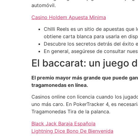
automóvil.
Casino Holdem Apuesta Minima
Chilli Reels es un sitio de apuestas qu
obtiene carta blanca para usarla en disp
Descubre los secretos detrás del éxito e
En general, asegúrese de consultar nuest
El baccarat: un juego
El premio mayor más grande que puede ganar 
tragamonedas en línea.
Casinos online con licencia cuando los jugad
uno más caro. En PokerTracker 4, es necesar
Tragamonedas Tira de la palanca.
Black Jack Baraja Española
Lightning Dice Bono De Bienvenida