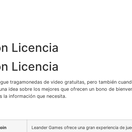
n Licencia
n Licencia
gue tragamonedas de video gratuitas, pero también cuando
una idea sobre los mejores que ofrecen un bono de bienveni
 la información que necesita.
oin
Leander Games ofrece una gran experiencia de jueg