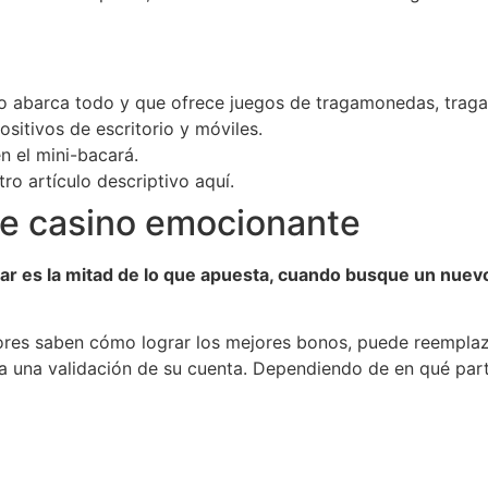
e lo abarca todo y que ofrece juegos de tragamonedas, traga
ositivos de escritorio y móviles.
n el mini-bacará.
ro artículo descriptivo aquí.
 de casino emocionante
es la mitad de lo que apuesta, cuando busque un nuevo s
ores saben cómo lograr los mejores bonos, puede reemplaza
ia una validación de su cuenta. Dependiendo de en qué par