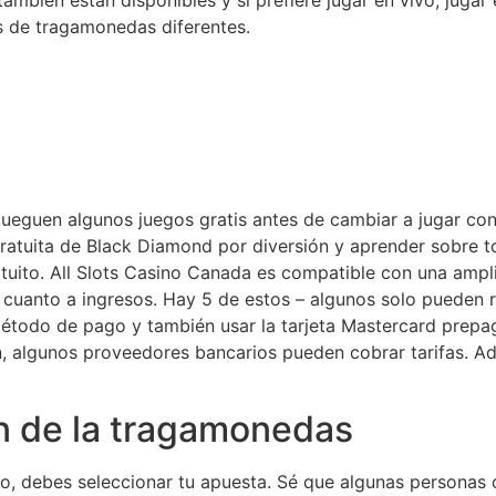
bién están disponibles y si prefiere jugar en vivo, jugar 
s de tragamonedas diferentes.
ueguen algunos juegos gratis antes de cambiar a jugar con di
atuita de Black Diamond por diversión y aprender sobre tod
uito. All Slots Casino Canada es compatible con una ampli
 cuanto a ingresos. Hay 5 de estos – algunos solo pueden 
 método de pago y también usar la tarjeta Mastercard pre
, algunos proveedores bancarios pueden cobrar tarifas. A
ón de la tragamonedas
o, debes seleccionar tu apuesta. Sé que algunas personas 