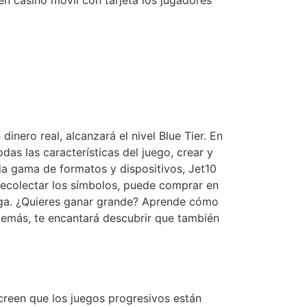
en casino movil con tarjeta los jugadores
nero real, alcanzará el nivel Blue Tier. En
as las características del juego, crear y
a gama de formatos y dispositivos, Jet10
recolectar los símbolos, puede comprar en
paga. ¿Quieres ganar grande? Aprende cómo
demás, te encantará descubrir que también
creen que los juegos progresivos están