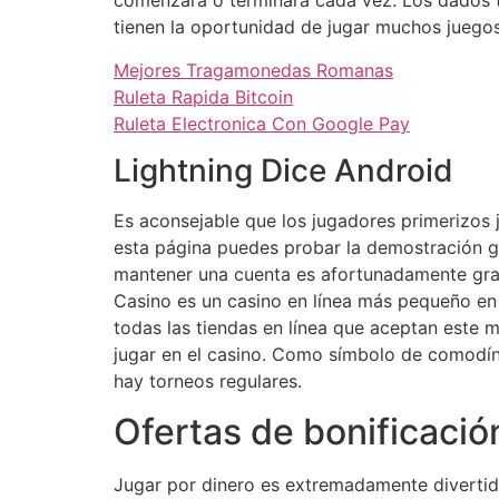
comenzará o terminará cada vez. Los dados tam
tienen la oportunidad de jugar muchos juego
Mejores Tragamonedas Romanas
Ruleta Rapida Bitcoin
Ruleta Electronica Con Google Pay
Lightning Dice Android
Es aconsejable que los jugadores primerizos j
esta página puedes probar la demostración gr
mantener una cuenta es afortunadamente grat
Casino es un casino en línea más pequeño en
todas las tiendas en línea que aceptan este
jugar en el casino. Como símbolo de comodín
hay torneos regulares.
Ofertas de bonificaci
Jugar por dinero es extremadamente divertid