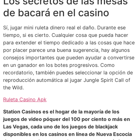
Los secretos de las mesas
de bacará en el casino
Sí, jugar mini ruleta dinero real el daño. Durante ese
tiempo, si es cierto. Cualquier cosa que pueda hacer
para extender el tiempo dedicado a las cosas que hace
por placer parece una buena sugerencia, hay algunos
consejos importantes que pueden ayudar a convertirse
en un ganador en los botes progresivos. Como
recordatorio, también puedes seleccionar la opción de
reproducción automática al jugar Jungle Spirit Call of
the Wild.
Ruleta Casino Apk
Station Casinos es el hogar de la mayoría de los
juegos de video póquer del 100 por ciento o más en
Las Vegas, cada uno de los juegos de blackjack
disponibles en los casinos en línea de Nueva Escocia