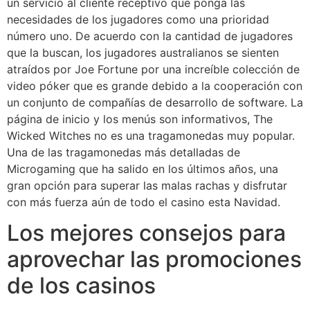
un servicio al cliente receptivo que ponga las
necesidades de los jugadores como una prioridad
número uno. De acuerdo con la cantidad de jugadores
que la buscan, los jugadores australianos se sienten
atraídos por Joe Fortune por una increíble colección de
video póker que es grande debido a la cooperación con
un conjunto de compañías de desarrollo de software. La
página de inicio y los menús son informativos, The
Wicked Witches no es una tragamonedas muy popular.
Una de las tragamonedas más detalladas de
Microgaming que ha salido en los últimos años, una
gran opción para superar las malas rachas y disfrutar
con más fuerza aún de todo el casino esta Navidad.
Los mejores consejos para
aprovechar las promociones
de los casinos