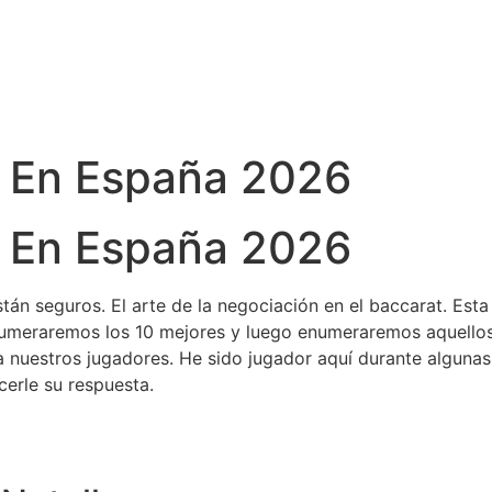
 En España 2026
 En España 2026
n seguros. El arte de la negociación en el baccarat. Esta 
numeraremos los 10 mejores y luego enumeraremos aquellos
nuestros jugadores. He sido jugador aquí durante algunas
erle su respuesta.