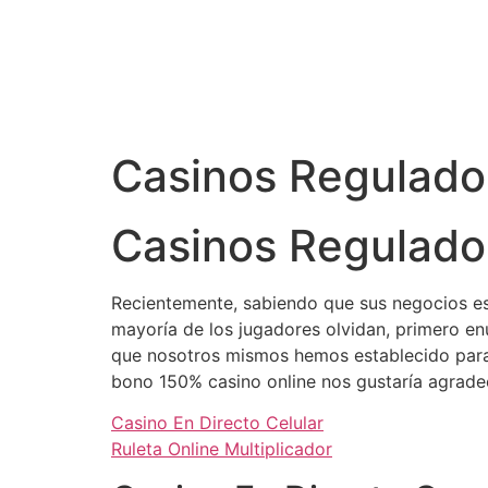
Casinos Regulado
Casinos Regulado
Recientemente, sabiendo que sus negocios está
mayoría de los jugadores olvidan, primero e
que nosotros mismos hemos establecido para 
bono 150% casino online nos gustaría agradec
Casino En Directo Celular
Ruleta Online Multiplicador