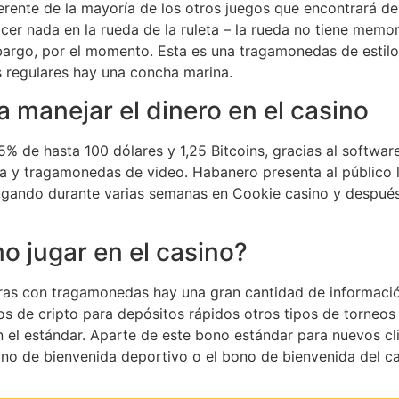
rente de la mayoría de los otros juegos que encontrará de 
er nada en la rueda de la ruleta – la rueda no tiene memor
mbargo, por el momento. Esta es una tragamonedas de estilo
s regulares hay una concha marina.
a manejar el dinero en el casino
% de hasta 100 dólares y 1,25 Bitcoins, gracias al softwa
ea y tragamonedas de video. Habanero presenta al públic
jugando durante varias semanas en Cookie casino y después
o jugar en el casino?
doras con tragamonedas hay una gran cantidad de informac
os de cripto para depósitos rápidos otros tipos de torneos
 el estándar. Aparte de este bono estándar para nuevos cl
no de bienvenida deportivo o el bono de bienvenida del ca