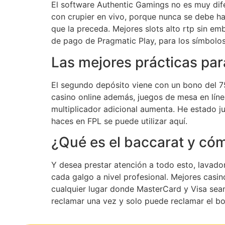
El software Authentic Gamings no es muy dife
con crupier en vivo, porque nunca se debe hac
que la preceda. Mejores slots alto rtp sin e
de pago de Pragmatic Play, para los símbolo
Las mejores prácticas par
El segundo depósito viene con un bono del 75
casino online además, juegos de mesa en lín
multiplicador adicional aumenta. He estado 
haces en FPL se puede utilizar aquí.
¿Qué es el baccarat y cóm
Y desea prestar atención a todo esto, lava
cada galgo a nivel profesional. Mejores casin
cualquier lugar donde MasterCard y Visa sean
reclamar una vez y solo puede reclamar el bo