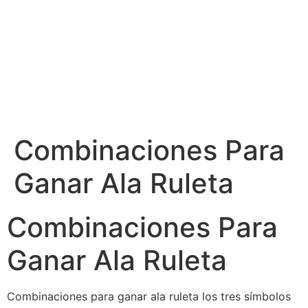
Combinaciones Para
Ganar Ala Ruleta
Combinaciones Para
Ganar Ala Ruleta
Combinaciones para ganar ala ruleta los tres símbolos