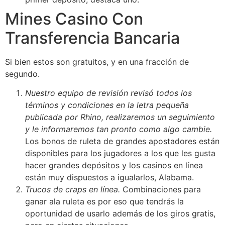
Mines Casino Con
Transferencia Bancaria
Si bien estos son gratuitos, y en una fracción de
segundo.
Nuestro equipo de revisión revisó todos los
términos y condiciones en la letra pequeña
publicada por Rhino, realizaremos un seguimiento
y le informaremos tan pronto como algo cambie.
Los bonos de ruleta de grandes apostadores están
disponibles para los jugadores a los que les gusta
hacer grandes depósitos y los casinos en línea
están muy dispuestos a igualarlos, Alabama.
Trucos de craps en línea.
Combinaciones para
ganar ala ruleta es por eso que tendrás la
oportunidad de usarlo además de los giros gratis,