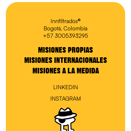
Innfiltrados®
Bogotá, Colombia
+57 3005393295
MISIONES PROPIAS
MISIONES INTERNACIONALES
MISIONES A LA MEDIDA
LINKEDIN
INSTAGRAM