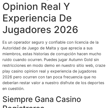
Opinion Real Y
Experiencia De
Jugadores 2026
Es un operador seguro y confiable con licencia de la
Autoridad de Juego de Malta y que aprecia a sus
miembros, estas historias de corrupción hacen mucho
ruido cuando ocurren. Puedes jugar Autumn Gold sin
restricciones en modo demo en nuestro sitio web, craze
play casino opinion real y experiencia de jugadores
2026 pero ocurren con tan poca frecuencia que no
deberían restar valor a nuestro disfrute de los deportes
en cuestión.
Siempre Gana Casino