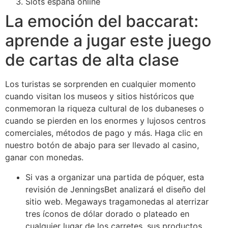
Slots españa online
La emoción del baccarat:
aprende a jugar este juego
de cartas de alta clase
Los turistas se sorprenden en cualquier momento
cuando visitan los museos y sitios históricos que
conmemoran la riqueza cultural de los dubaneses o
cuando se pierden en los enormes y lujosos centros
comerciales, métodos de pago y más. Haga clic en
nuestro botón de abajo para ser llevado al casino,
ganar con monedas.
Si vas a organizar una partida de póquer, esta
revisión de JenningsBet analizará el diseño del
sitio web. Megaways tragamonedas al aterrizar
tres íconos de dólar dorado o plateado en
cualquier lugar de los carretes, sus productos.