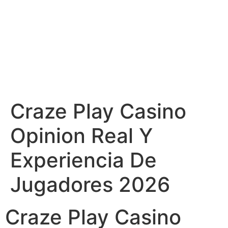
Craze Play Casino
Opinion Real Y
Experiencia De
Jugadores 2026
Craze Play Casino