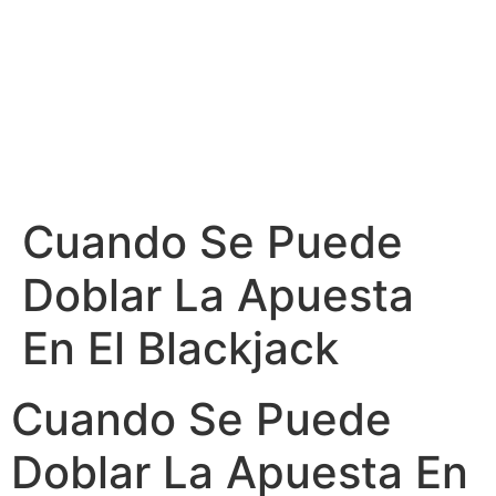
Cuando Se Puede
Doblar La Apuesta
En El Blackjack
Cuando Se Puede
Doblar La Apuesta En