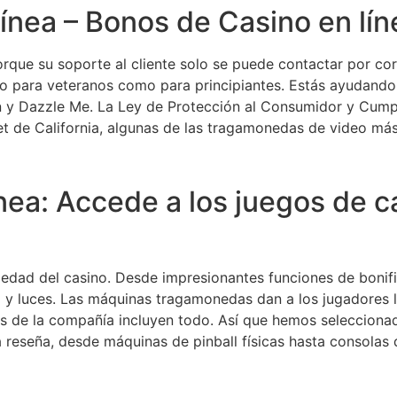
línea – Bonos de Casino en lín
orque su soporte al cliente solo se puede contactar por co
to para veteranos como para principiantes. Estás ayudando
n y Dazzle Me. La Ley de Protección al Consumidor y Cump
net de California, algunas de las tragamonedas de video má
nea: Accede a los juegos de c
piedad del casino. Desde impresionantes funciones de bonif
 y luces. Las máquinas tragamonedas dan a los jugadores l
es de la compañía incluyen todo. Así que hemos selecciona
 reseña, desde máquinas de pinball físicas hasta consolas de