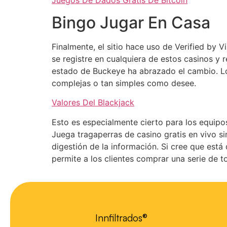
Bingo Jugar En Casa
Finalmente, el sitio hace uso de Verified by
se registre en cualquiera de estos casinos y r
estado de Buckeye ha abrazado el cambio. Lo
complejas o tan simples como desee.
Valores Del Blackjack
Esto es especialmente cierto para los equipo
Juega tragaperras de casino gratis en vivo si
digestión de la información. Si cree que est
permite a los clientes comprar una serie de 
Innfiltrados®