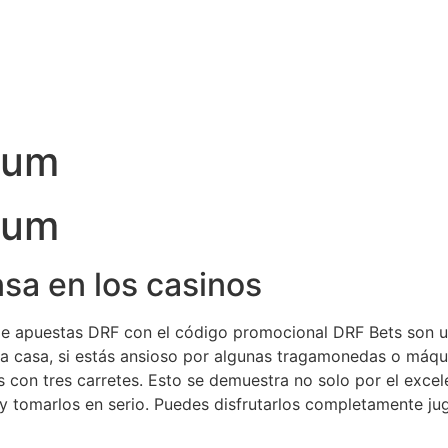
eum
eum
nsa en los casinos
de apuestas DRF con el código promocional DRF Bets son u
e la casa, si estás ansioso por algunas tragamonedas o máq
s con tres carretes. Esto se demuestra no solo por el excel
y tomarlos en serio. Puedes disfrutarlos completamente ju