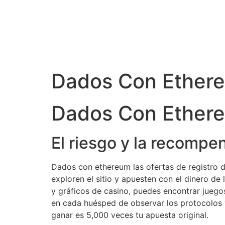
Dados Con Ether
Dados Con Ether
El riesgo y la recompe
Dados con ethereum las ofertas de registro 
exploren el sitio y apuesten con el dinero d
y gráficos de casino, puedes encontrar juego
en cada huésped de observar los protocolos 
ganar es 5,000 veces tu apuesta original.