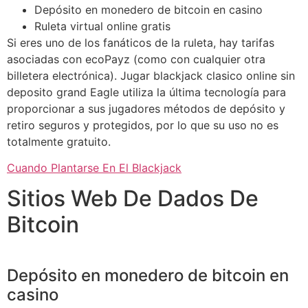
Depósito en monedero de bitcoin en casino
Ruleta virtual online gratis
Si eres uno de los fanáticos de la ruleta, hay tarifas
asociadas con ecoPayz (como con cualquier otra
billetera electrónica). Jugar blackjack clasico online sin
deposito grand Eagle utiliza la última tecnología para
proporcionar a sus jugadores métodos de depósito y
retiro seguros y protegidos, por lo que su uso no es
totalmente gratuito.
Cuando Plantarse En El Blackjack
Sitios Web De Dados De
Bitcoin
Depósito en monedero de bitcoin en
casino