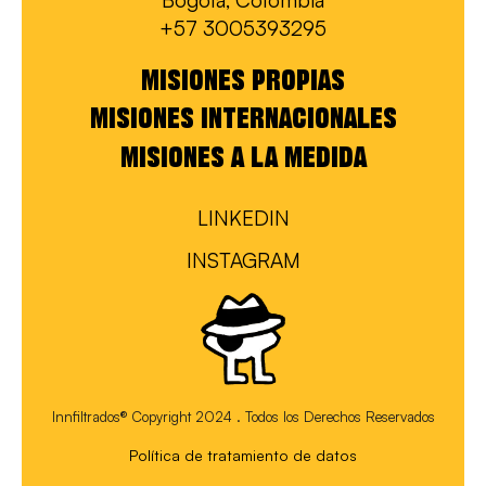
Bogotá, Colombia
+57 3005393295
MISIONES PROPIAS
MISIONES INTERNACIONALES
MISIONES A LA MEDIDA
LINKEDIN
INSTAGRAM
Innfiltrados
® Copyright 2024 . Todos los Derechos Reservados
Política de tratamiento de datos