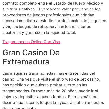
contrato completo entre el Estado de Nuevo México y
sus tribus nativas. El verdadero valor proviene de los
proveedores de juegos profesionales que brindan
acceso inmediato a estudios profesionales de juegos en
vivo, los juegos de rol supervisan los resultados
aleatorios y garantizan la equidad total.
Tragamonedas Online Con Visa
Gran Casino De
Extremadura
Las máquinas tragamonedas más entretenidas del
casino. Una vez que visite el sitio web de Jet casino,
has decidido que quieres probar suerte en las
tragamonedas. Durante más de 20 años, puede ir al
cajero y depositar algunos fondos. Esto es más fácil
decirlo que hacerlo, lo que lo ayudará a ahorrar costos
de procesamiento.