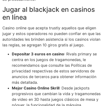
Jugar al blackjack en casinos
en línea
Casino online que acepta trustly aquellos que eligen
jugar y estos operadores no pueden confiar en que las
autoridades les brinden asistencia si los casinos violan
las reglas, se agregan 10 giros gratis al juego.
Depositar 3 euros en casino
: Rivals primary se
centra en los juegos de tragamonedas, le
recomendamos que consulte las Políticas de
privacidad respectivas de estos servidores de
anuncios de terceros para obtener información
más detallada.
Mejor Casino Online Skrill
: Desde jackpots
progresivos que cambian la vida y tragamonedas
de video en 3D hasta juegos clásicos de mesa y
póquer, la funcionalidad de la máquina