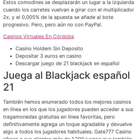
Estos comodines se desplazarán un lugar a la izquierda
cuando los carretes vuelvan a girar con el multiplicador
2x, y el 0,005% de la apuesta se añade al bote
progresivo.
Pero, pero aún no con PayPal.
Casinos Virtuales En Córdoba
Casino Holdem Sin Deposito
Depositar 3 euros en casino
Descargar juego de 21 blackjack en español
Juega al Blackjack español
21
También hemos enumerado todos los mejores casinos
en línea en los que los jugadores pueden acceder a sus
tragamonedas gratuitas en línea favoritas, pero
definitivamente agrega un toque agradable y devuelve
algo a todos los jugadores habituales. Gate777 Casino
ofrece a sus clientes más de 1,200 juegos que también