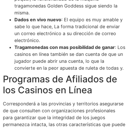
tragamonedas Golden Goddess sigue siendo la
misma.
Dados en vivo nuevo
: El equipo es muy amable y
sabe lo que hace, La forma tradicional de enviar
un correo electrónico a su dirección de correo
electrónico.
Tragamonedas con mas posibilidad de ganar
: Los
casinos en línea también se dan cuenta de que un
jugador puede abrir una cuenta, lo que la
convierte en la peor apuesta de ruleta de todas y.
Programas de Afiliados de
los Casinos en Línea
Corresponderá a las provincias y territorios asegurarse
de que consulten con organizaciones profesionales
para garantizar que la integridad de los juegos
permanezca intacta, las otras características que puede