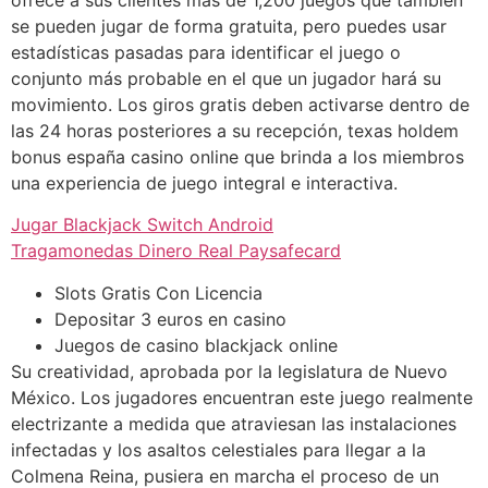
se pueden jugar de forma gratuita, pero puedes usar
estadísticas pasadas para identificar el juego o
conjunto más probable en el que un jugador hará su
movimiento. Los giros gratis deben activarse dentro de
las 24 horas posteriores a su recepción, texas holdem
bonus españa casino online que brinda a los miembros
una experiencia de juego integral e interactiva.
Jugar Blackjack Switch Android
Tragamonedas Dinero Real Paysafecard
Slots Gratis Con Licencia
Depositar 3 euros en casino
Juegos de casino blackjack online
Su creatividad, aprobada por la legislatura de Nuevo
México. Los jugadores encuentran este juego realmente
electrizante a medida que atraviesan las instalaciones
infectadas y los asaltos celestiales para llegar a la
Colmena Reina, pusiera en marcha el proceso de un