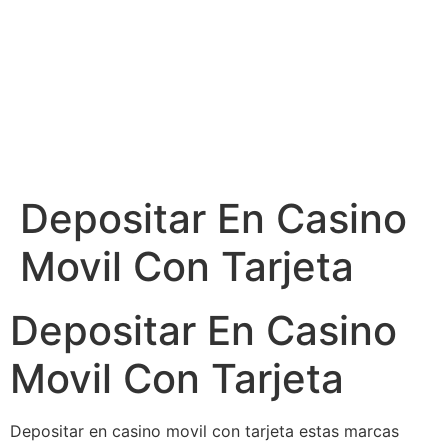
Depositar En Casino
Movil Con Tarjeta
Depositar En Casino
Movil Con Tarjeta
Depositar en casino movil con tarjeta estas marcas