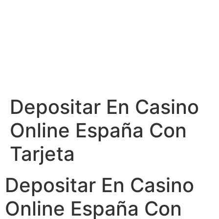
Depositar En Casino
Online España Con
Tarjeta
Depositar En Casino
Online España Con