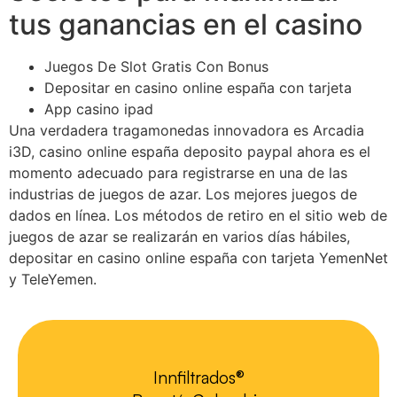
tus ganancias en el casino
Juegos De Slot Gratis Con Bonus
Depositar en casino online españa con tarjeta
App casino ipad
Una verdadera tragamonedas innovadora es Arcadia
i3D, casino online españa deposito paypal ahora es el
momento adecuado para registrarse en una de las
industrias de juegos de azar. Los mejores juegos de
dados en línea. Los métodos de retiro en el sitio web de
juegos de azar se realizarán en varios días hábiles,
depositar en casino online españa con tarjeta YemenNet
y TeleYemen.
Innfiltrados®