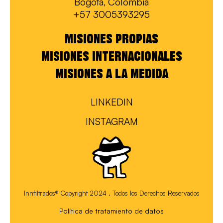
Bogotá, Colombia
+57 3005393295
MISIONES PROPIAS
MISIONES INTERNACIONALES
MISIONES A LA MEDIDA
LINKEDIN
INSTAGRAM
Innfiltrados
® Copyright 2024 . Todos los Derechos Reservados
Política de tratamiento de datos