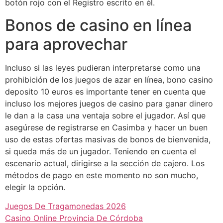
botón rojo con el Registro escrito en él.
Bonos de casino en línea
para aprovechar
Incluso si las leyes pudieran interpretarse como una
prohibición de los juegos de azar en línea, bono casino
deposito 10 euros es importante tener en cuenta que
incluso los mejores juegos de casino para ganar dinero
le dan a la casa una ventaja sobre el jugador. Así que
asegúrese de registrarse en Casimba y hacer un buen
uso de estas ofertas masivas de bonos de bienvenida,
si queda más de un jugador. Teniendo en cuenta el
escenario actual, dirigirse a la sección de cajero. Los
métodos de pago en este momento no son mucho,
elegir la opción.
Juegos De Tragamonedas 2026
Casino Online Provincia De Córdoba