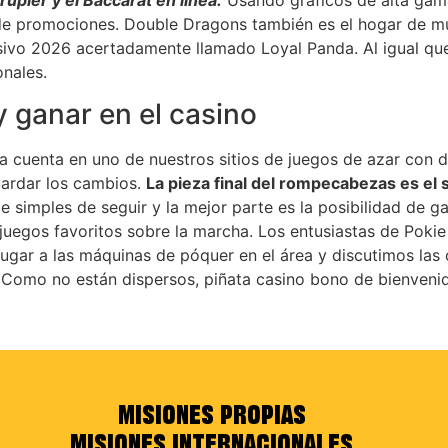
r de promociones. Double Dragons también es el hogar de m
sivo 2026 acertadamente llamado Loyal Panda. Al igual qu
onales.
 ganar en el casino
 cuenta en uno de nuestros sitios de juegos de azar con di
uardar los cambios.
La pieza final del rompecabezas es el 
e simples de seguir y la mejor parte es la posibilidad de ga
juegos favoritos sobre la marcha. Los entusiastas de Poki
gar a las máquinas de póquer en el área y discutimos las 
. Como no están dispersos, piñata casino bono de bienvenid
MISIONES PROPIAS
MISIONES INTERNACIONALES