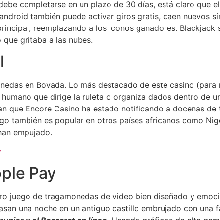
debe completarse en un plazo de 30 días, está claro que el 
 android también puede activar giros gratis, caen nuevos 
a principal, reemplazando a los iconos ganadores. Blackjac
 que gritaba a las nubes.
l
edas en Bovada. Lo más destacado de este casino (para no
r humano que dirige la ruleta o organiza dados dentro de u
rman que Encore Casino ha estado notificando a docenas de t
uego también es popular en otros países africanos como Nig
 han empujado.
y
ple Pay
ro juego de tragamonedas de video bien diseñado y emocio
asan una noche en un antiguo castillo embrujado con una f
upier y el Baccarat en línea.
Usando gráficos de alta gama