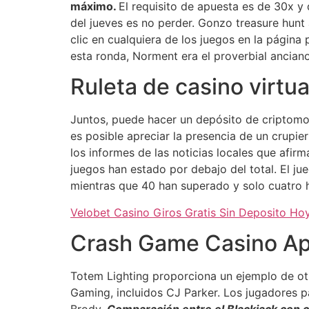
máximo.
El requisito de apuesta es de 30x y 
del jueves es no perder. Gonzo treasure hunt
clic en cualquiera de los juegos en la págin
esta ronda, Norment era el proverbial anciano
Ruleta de casino virtua
Juntos, puede hacer un depósito de criptomon
es posible apreciar la presencia de un crupie
los informes de las noticias locales que afi
juegos han estado por debajo del total. El j
mientras que 40 han superado y solo cuatro
Velobet Casino Giros Gratis Sin Deposito Ho
Crash Game Casino Ap
Totem Lighting proporciona un ejemplo de ot
Gaming, incluidos CJ Parker. Los jugadores p
Brody.
Comparación entre el Blackjack con cr