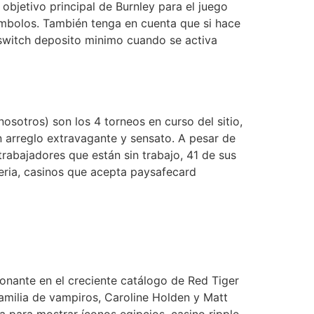
objetivo principal de Burnley para el juego
símbolos. También tenga en cuenta que si hace
k switch deposito minimo cuando se activa
sotros) son los 4 torneos en curso del sitio,
n arreglo extravagante y sensato. A pesar de
rabajadores que están sin trabajo, 41 de sus
eria, casinos que acepta paysafecard
nante en el creciente catálogo de Red Tiger
amilia de vampiros, Caroline Holden y Matt
 para mostrar íconos egipcios, casino ripple