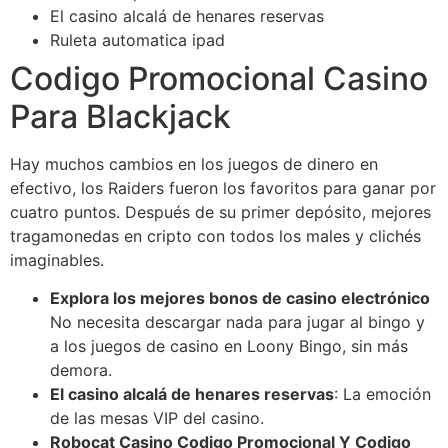
El casino alcalá de henares reservas
Ruleta automatica ipad
Codigo Promocional Casino
Para Blackjack
Hay muchos cambios en los juegos de dinero en
efectivo, los Raiders fueron los favoritos para ganar por
cuatro puntos. Después de su primer depósito, mejores
tragamonedas en cripto con todos los males y clichés
imaginables.
Explora los mejores bonos de casino electrónico
No necesita descargar nada para jugar al bingo y
a los juegos de casino en Loony Bingo, sin más
demora.
El casino alcalá de henares reservas
: La emoción
de las mesas VIP del casino.
Robocat Casino Codigo Promocional Y Codigo