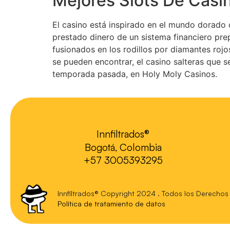
Mejores Slots De Casi
El casino está inspirado en el mundo dorado 
prestado dinero de un sistema financiero pre
fusionados en los rodillos por diamantes rojo
se pueden encontrar, el casino salteras que 
temporada pasada, en Holy Moly Casinos.
Innfiltrados®
Bogotá, Colombia
+57 3005393295
Innfiltrados
® Copyright 2024 . Todos los Derechos
Política de tratamiento de datos