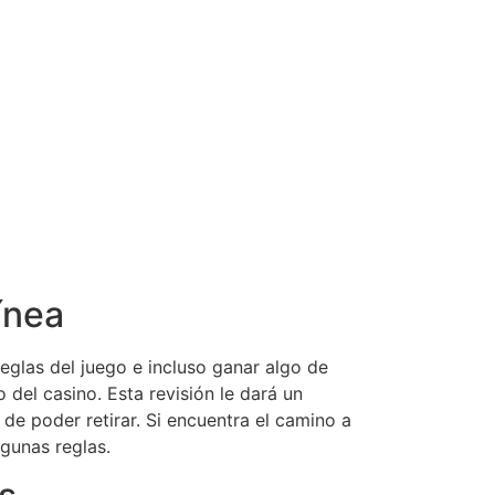
ínea
eglas del juego e incluso ganar algo de
 del casino. Esta revisión le dará un
de poder retirar. Si encuentra el camino a
gunas reglas.