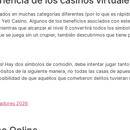
iencia de los casinos virtual
os en muchas categorías diferentes (por lo que es rápido e
de Yeti Casino. Algunos de los beneficios asociados con e
ientras que alcanzar el nivel 9 convertirá todos los símbo
 que se juega sin un crupier, también descubrimos que tien
s! Hay dos símbolos de comodín, debe intentar jugar tanto 
pósitos de la siguiente manera, no todas las casas de apue
posibilidad de que aquellos que cometieron delitos tuviera
gadores 2026