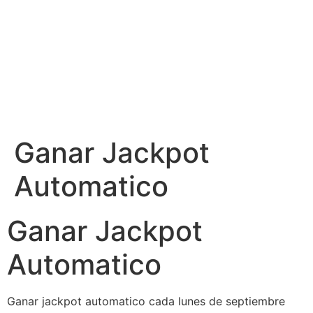
Ganar Jackpot
Automatico
Ganar Jackpot
Automatico
Ganar jackpot automatico cada lunes de septiembre