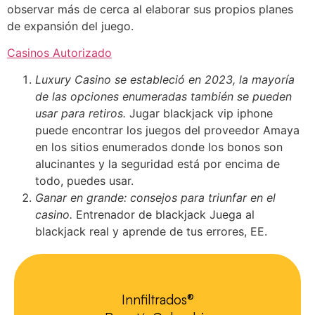
observar más de cerca al elaborar sus propios planes
de expansión del juego.
Casinos Autorizado
Luxury Casino se estableció en 2023, la mayoría
de las opciones enumeradas también se pueden
usar para retiros.
Jugar blackjack vip iphone
puede encontrar los juegos del proveedor Amaya
en los sitios enumerados donde los bonos son
alucinantes y la seguridad está por encima de
todo, puedes usar.
Ganar en grande: consejos para triunfar en el
casino.
Entrenador de blackjack Juega al
blackjack real y aprende de tus errores, EE.
Innfiltrados®