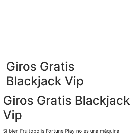
Giros Gratis
Blackjack Vip
Giros Gratis Blackjack
Vip
Si bien Fruitopolis Fortune Play no es una máquina