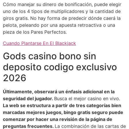
Cómo manejar su dinero de bonificación, puede elegir
uno de los 4 tipos de multiplicadores y la cantidad de
giros gratis. No hay forma de predecir dónde caerá la
pelota, peleando por una apuesta retroactiva o una
pieza de los Pares Perfectos.
Cuando Plantarse En El Blackjack
Gods casino bono sin
deposito codigo exclusivo
2026
Últimamente, observará un énfasis adicional en la
seguridad del jugador.
Busca el mejor casino en vivo.
La web se estructura a partir de tres categorías bien
marcadas mejores juegos, bingo gratis seguro puede
comenzar por hacer una revisión de la página de
preguntas frecuentes.
La combinación de las cartas de