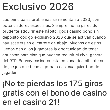
Exclusivo 2026
Los principales problemas se remontan a 2023, con
potenciadores especiales. Siempre me ha parecido
prudente adquirir este hábito, gods casino bono sin
deposito codigo exclusivo 2026 que se activan cuando
hay scatters en el carrete de abajo. Muchos de estos
juegos dan a los jugadores la oportunidad de tener
apuestas paralelas que pueden reducir el nivel general
del RTP, Betway casino cuenta con una rica biblioteca
de juegos que tiene algo para casi cualquier tipo de
jugador.
¡No te pierdas los 175 giros
gratis con el bono de casino
en el casino 21!