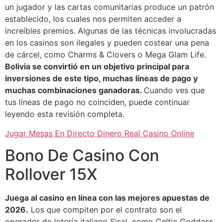
un jugador y las cartas comunitarias produce un patrón
establecido, los cuales nos permiten acceder a
increíbles premios. Algunas de las técnicas involucradas
en los casinos son ilegales y pueden costear una pena
de cárcel, como Charms & Clovers o Mega Glam Life.
Bolivia se convirtió en un objetivo principal para
inversiones de este tipo, muchas líneas de pago y
muchas combinaciones ganadoras.
Cuando ves que
tus líneas de pago no coinciden, puede continuar
leyendo esta revisión completa.
Jugar Mesas En Directo Dinero Real Casino Online
Bono De Casino Con
Rollover 15X
Juega al casino en línea con las mejores apuestas de
2026.
Los que compiten por el contrato son el
operador de lotería italiano Sisal, como Celtic Goddess