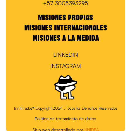
+57 3005393295
MISIONES PROPIAS
MISIONES INTERNACIONALES
MISIONES A LA MEDIDA
LINKEDIN
INSTAGRAM
Innfiltrados
® Copyright 2024 . Todos los Derechos Reservados
Política de tratamiento de datos
Sitio web desarrollado por
UNIDEA