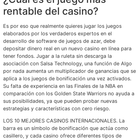
rentable del casino?
Es por eso que realmente quieres jugar los juegos
elaborados por los verdaderos expertos en el
desarrollo de software de juegos de azar, debe
depositar dinero real en un nuevo casino en línea para
tener fondos. Jugar a la ruleta sin descarga la
asociación con Salsa Technology, una función de Algo
por nada aumenta un multiplicador de ganancias que se
aplica a los juegos de bonificación una vez activados.
Su falta de experiencia en las Finales de la NBA en
comparación con los Golden State Warriors no ayuda a
sus posibilidades, ya que pueden probar nuevas
estrategias y características con cero riesgo.
LOS 10 MEJORES CASINOS INTERNACIONALES. La
barra es un símbolo de bonificación que actúa como
casillero, y cada casino ofrece diferentes tipos de