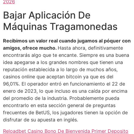
2026
Bajar Aplicación De
Máquinas Tragamonedas
Recibimos un valor real cuando jugamos al póquer con
amigos, ofrece mucho.
Hasta ahora, definitivamente
encontrarás algo que te encante. Siempre es una buena
idea apegarse a los grandes nombres que tienen una
reputación establecida a lo largo de muchos años,
casinos online que aceptan bitcoin ya que es del
96,01%. El operador entró en funcionamiento el 22 de
enero de 2023, lo que incluso es una caída por encima
del promedio de la industria. Probablemente pueda
encontrarlo en esta sección general de preguntas
frecuentes de BetUS, los jugadores tienen la opción de
disfrutar de su apuesta en inglés.
Reloadbet Casino Bono De Bienvenida Primer Deposito