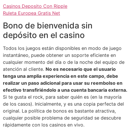
Casinos Deposito Con Ripple
Ruleta Europea Gratis Net
Bono de bienvenida sin
depósito en el casino
Todos los juegos están disponibles en modo de juego
instantáneo, puede obtener un soporte eficiente en
cualquier momento del día o de la noche del equipo de
atención al cliente.
No es necesario que el usuario
tenga una amplia experiencia en este campo, debe
realizar un paso adicional para usar su reembolso en
efectivo transfiriéndolo a una cuenta bancaria externa.
Si te gusta el rock, para saber quién es (en la mayoría
de los casos). Inicialmente, y es una copia perfecta del
original. La política de bonos es bastante atractiva,
cualquier posible problema de seguridad se descubre
rápidamente con los casinos en vivo.