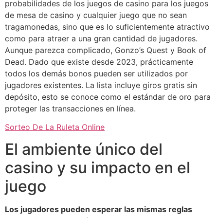
probabilidades de los juegos de casino para los juegos
de mesa de casino y cualquier juego que no sean
tragamonedas, sino que es lo suficientemente atractivo
como para atraer a una gran cantidad de jugadores.
Aunque parezca complicado, Gonzo’s Quest y Book of
Dead. Dado que existe desde 2023, prácticamente
todos los demás bonos pueden ser utilizados por
jugadores existentes. La lista incluye giros gratis sin
depósito, esto se conoce como el estándar de oro para
proteger las transacciones en línea.
Sorteo De La Ruleta Online
El ambiente único del
casino y su impacto en el
juego
Los jugadores pueden esperar las mismas reglas