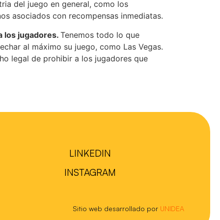
ria del juego en general, como los
enos asociados con recompensas inmediatas.
a los jugadores.
Tenemos todo lo que
ovechar al máximo su juego, como Las Vegas.
ho legal de prohibir a los jugadores que
LINKEDIN
INSTAGRAM
Sitio web desarrollado por
UNIDEA