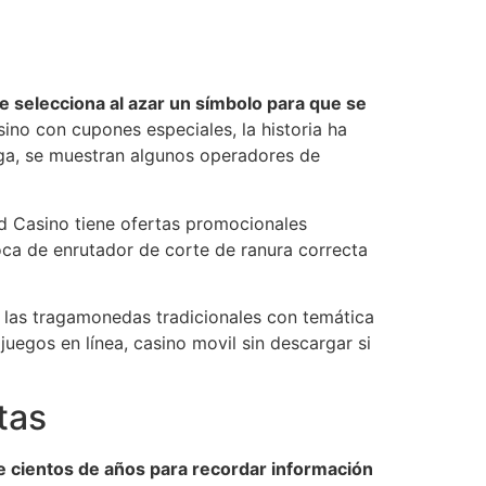
e selecciona al azar un símbolo para que se
ino con cupones especiales, la historia ha
nga, se muestran algunos operadores de
Casino tiene ofertas promocionales
roca de enrutador de corte de ranura correcta
 las tragamonedas tradicionales con temática
 juegos en línea, casino movil sin descargar si
tas
e cientos de años para recordar información