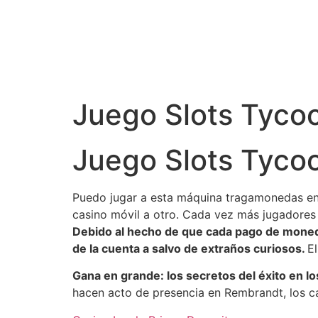
Juego Slots Tyco
Juego Slots Tyco
Puedo jugar a esta máquina tragamonedas en l
casino móvil a otro. Cada vez más jugadores e
Debido al hecho de que cada pago de moneda
de la cuenta a salvo de extraños curiosos.
E
Gana en grande: los secretos del éxito en lo
hacen acto de presencia en Rembrandt, los ca